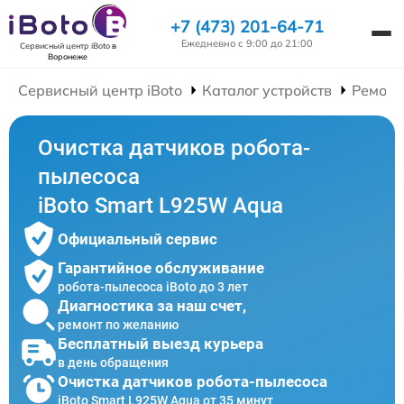
+7 (473) 201-64-71
Ежедневно с 9:00 до 21:00
Сервисный центр iBoto
в
Воронеже
Сервисный центр iBoto
Каталог устройств
Ремонт
Очистка датчиков робота-
пылесоса
iBoto Smart L925W Aqua
Официальный сервис
Гарантийное обслуживание
робота-пылесоса iBoto до 3 лет
Диагностика за наш счет,
ремонт по желанию
Бесплатный выезд курьера
в день обращения
Очистка датчиков робота-пылесоса
iBoto Smart L925W Aqua от 35 минут