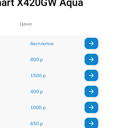
mart Х420GW Aqua
Цена
бесплатно
800 р
1500 р
400 р
1000 р
650 р