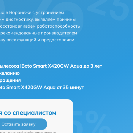
ua в Воронеже с устранением
м диагностику, выявляем причины
восстанавливаем работоспособность
и рекомендованные производителем
рку всех функций и предоставляем
ылесоса iBoto Smart Х420GW Aqua до 3 лет
 желанию
бращения
oto Smart Х420GW Aqua от 35 минут
я со специалистом
Оставить заявку
есь c
политикой конфиденциальности