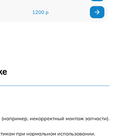
1200 р
1000 р
650 р
1250 р
же
350 р
600 р
500 р
 (например, некорректный монтаж запчасти).
650 р
истикам при нормальном использовании.