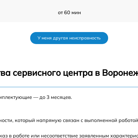
a
от 60 мин
a
от 60 мин
У меня другая неисправность
от 60 мин
от 60 мин
ва сервисного центра в Вороне
от 60 мин
омплектующие — до 3 месяцев.
от 60 мин
от 60 мин
ности, который напрямую связан с выполненной работой
от 60 мин
каз в работе или несоответствие заявленным характер