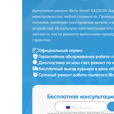
Выполняем ремонт iBoto Smart Х420GW Aq
неисправностей любой сложности. Проводи
поломки, заменяем неисправные детали и 
устройства. Используем оригинальные ил
запчасти, после ремонта выполняем прове
гарантию.
Официальный сервис
Гарантийное обслуживание
робота-п
Диагностика за наш счет,
ремонт по
Бесплатный выезд курьера
в день о
Срочный ремонт
робота-пылесоса iB
Бесплатная консультаци
Нажимая на кнопку "Оставить заявку" Вы соглашает