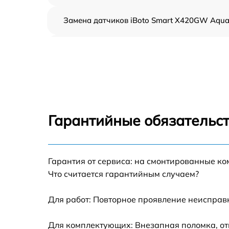
Замена датчиков iBoto Smart Х420GW Aqu
Ремонт двигателя iBoto Smart Х420GW Aqu
Восстановление аккумулятора iBoto Smart
Х420GW Aqua
Замена датчиков управления, высоты,
движения iBoto Smart Х420GW Aqua
Гарантийные обязательст
Замена аккумулятора iBoto Smart Х420GW
Aqua
Ремонт цепи питания iBoto Smart Х420GW
Гарантия от сервиса: на смонтированные к
Aqua
Что считается гарантийным случаем?
Замена материнской платы iBoto Smart
Х420GW Aqua
Для работ: Повторное проявление неисправ
Профилактическая чистка iBoto Smart
Для комплектующих: Внезапная поломка, от
Х420GW Aqua